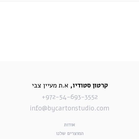
קרטון סטודיו,
א.ת מעיין צבי
972-54-693-3552+
info@bycartonstudio.com
אודות
המוצרים שלנו