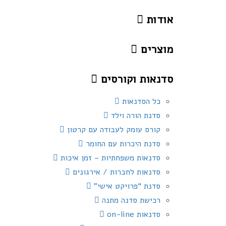
Ski
Ski
אודות
link
t
primar
מוצרים
navigatio
Ski
סדנאות וקורסים
t
conten
כל הסדנאות
סדנת הורה וילד
קורס עומק לעבודה עם קרטון
סדנת היכרות עם החומר
סדנאות משפחתיות – זמן איכות
סדנאות לחברות / אירגונים
סדנת “פרויקט אישי”
רכישת סדנה מתנה
סדנאות on-line