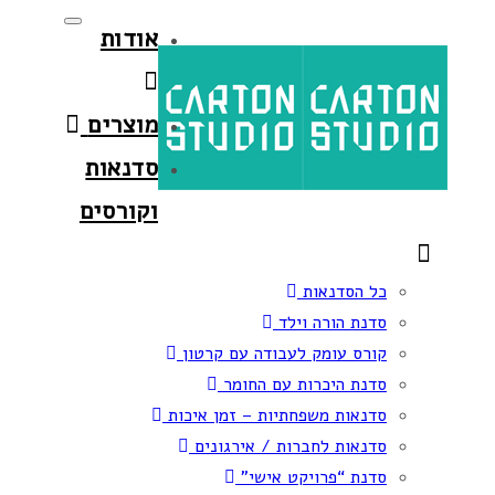
Toggle
Skip
Skip
אודות
navigation
links
to
primary
מוצרים
navigation
Skip
סדנאות
to
וקורסים
content
כל הסדנאות
סדנת הורה וילד
קורס עומק לעבודה עם קרטון
סדנת היכרות עם החומר
סדנאות משפחתיות – זמן איכות
סדנאות לחברות / אירגונים
סדנת “פרויקט אישי”