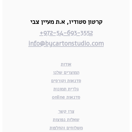
קרטון סטודיו,
א.ת מעיין צבי
972-54-693-3552+
info@bycartonstudio.com
אודות
המוצרים שלנו
סדנאות וקורסים
גלרית תמונות
סדנאות online
צרו קשר
שאלות נפוצות
משלוחים והחלפות