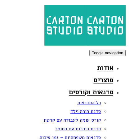
Skip
Skip
links
to
primary
navigation
Skip
to
Toggle navigation
content
אודות
מוצרים
סדנאות וקורסים
כל הסדנאות
סדנת הורה וילד
קורס עומק לעבודה עם קרטון
סדנת היכרות עם החומר
סדנאות משפחתיות – זמן איכות