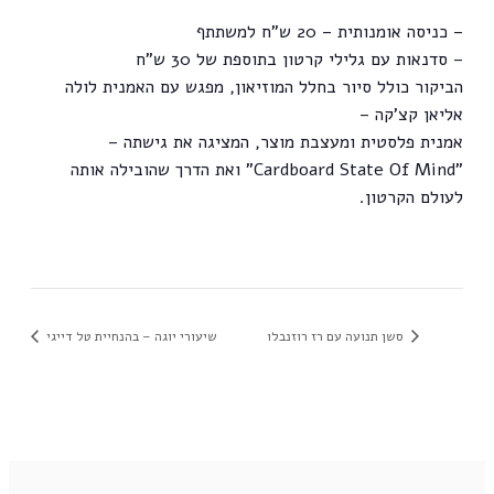
– כניסה אומנותית – 20 ש"ח למשתתף
– סדנאות עם גלילי קרטון בתוספת של 30 ש"ח
הביקור כולל סיור בחלל המוזיאון, מפגש עם האמנית לולה
אליאן קצ'קה –
אמנית פלסטית ומעצבת מוצר, המציגה את גישתה –
"Cardboard State Of Mind" ואת הדרך שהובילה אותה
לעולם הקרטון.
סשן תנועה עם רז רוזנבלו
שיעורי יוגה – בהנחיית טל דייגי