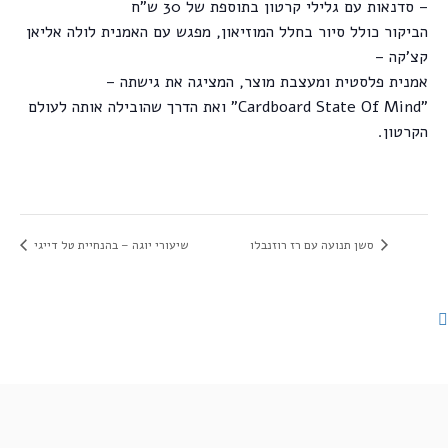
– סדנאות עם גלילי קרטון בתוספת של 30 ש"ח
הביקור כולל סיור בחלל המוזיאון, מפגש עם האמנית לולה אליאן
קצ'קה –
אמנית פלסטית ומעצבת מוצר, המציגה את גישתה –
"Cardboard State Of Mind" ואת הדרך שהובילה אותה לעולם
הקרטון.
סשן תנועה עם רז רוזנבלו
שיעורי יוגה – בהנחיית טל דייגי