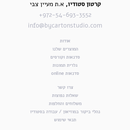
קרטון סטודיו,
א.ת מעיין צבי
972-54-693-3552+
info@bycartonstudio.com
אודות
המוצרים שלנו
סדנאות וקורסים
גלרית תמונות
סדנאות online
צרו קשר
שאלות נפוצות
משלוחים והחלפות
נהלי ביקור במוזיאון / עבודה בסטודיו
תנאי שימוש