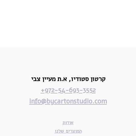
קרטון סטודיו,
א.ת מעיין צבי
972-54-693-3552+
info@bycartonstudio.com
אודות
המוצרים שלנו