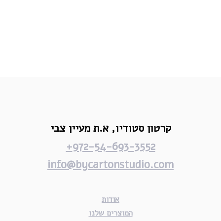
קרטון סטודיו,
א.ת מעיין צבי
972-54-693-3552+
info@bycartonstudio.com
אודות
המוצרים שלנו