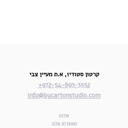
קרטון סטודיו,
א.ת מעיין צבי
972-54-693-3552+
info@bycartonstudio.com
אודות
המוצרים שלנו