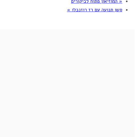
«
המוזיאון פתוח לביקורים
סשן תנועה עם רז רוזנבלו
»