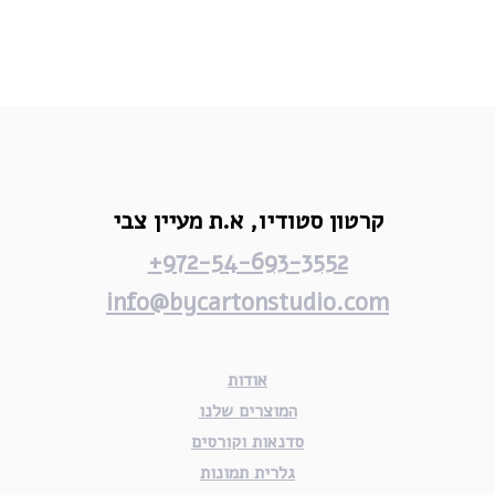
קרטון סטודיו,
א.ת מעיין צבי
972-54-693-3552+
info@bycartonstudio.com
אודות
המוצרים שלנו
סדנאות וקורסים
גלרית תמונות