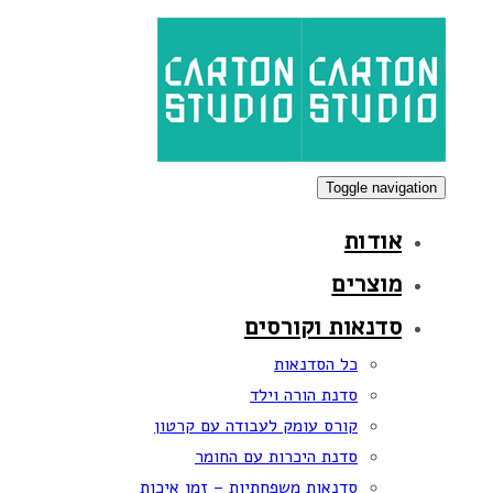
Skip
Skip
links
to
primary
navigation
Skip
to
Toggle navigation
content
אודות
מוצרים
סדנאות וקורסים
כל הסדנאות
סדנת הורה וילד
קורס עומק לעבודה עם קרטון
סדנת היכרות עם החומר
סדנאות משפחתיות – זמן איכות